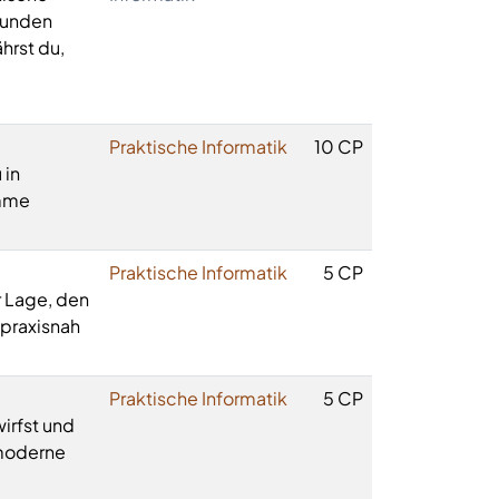
funden
rst du,
Praktische Informatik
10 CP
 in
amme
Praktische Informatik
5 CP
r Lage, den
 praxisnah
Praktische Informatik
5 CP
irfst und
 moderne