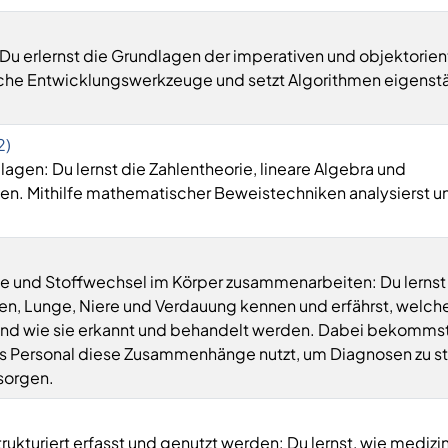
u erlernst die Grundlagen der imperativen und objektorien
ische Entwicklungswerkzeuge und setzt Algorithmen eigenst
2)
gen: Du lernst die Zahlentheorie, lineare Algebra und
n. Mithilfe mathematischer Beweistechniken analysierst un
e und Stoffwechsel im Körper zusammenarbeiten: Du lernst 
n, Lunge, Niere und Verdauung kennen und erfährst, welch
 und wie sie erkannt und behandelt werden. Dabei bekommst
es Personal diese Zusammenhänge nutzt, um Diagnosen zu st
rsorgen.
rukturiert erfasst und genutzt werden: Du lernst, wie medizi