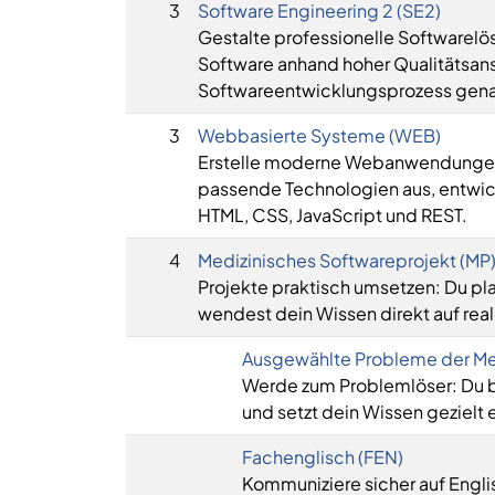
3
Software Engineering 2 (SE2)
Gestalte professionelle Softwarelö
Software anhand hoher Qualitätsans
Softwareentwicklungsprozess genaue
3
Webbasierte Systeme (WEB)
Erstelle moderne Webanwendungen
passende Technologien aus, entwic
HTML, CSS, JavaScript und REST.
4
Medizinisches Softwareprojekt (MP
Projekte praktisch umsetzen: Du pla
wendest dein Wissen direkt auf real
Ausgewählte Probleme der Med
Werde zum Problemlöser: Du be
und setzt dein Wissen gezielt 
Fachenglisch (FEN)
Kommuniziere sicher auf Engl