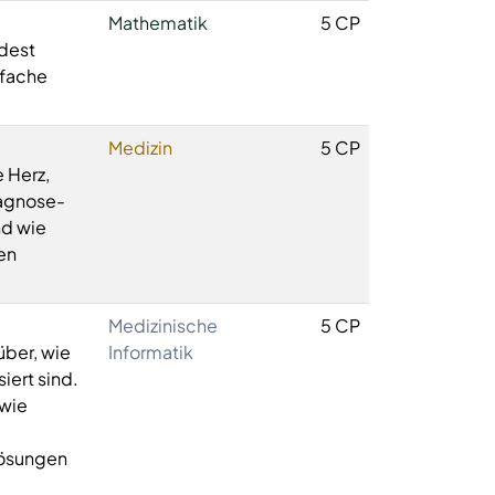
Mathematik
5 CP
ndest
nfache
Medizin
5 CP
 Herz,
iagnose-
nd wie
en
Medizinische
5 CP
über, wie
Informatik
iert sind.
owie
Lösungen