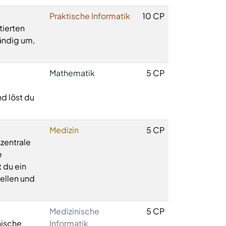
Praktische Informatik
10 CP
tierten
ändig um,
Mathematik
5 CP
d löst du
Medizin
5 CP
zentrale
e
 du ein
ellen und
Medizinische
5 CP
nische
Informatik