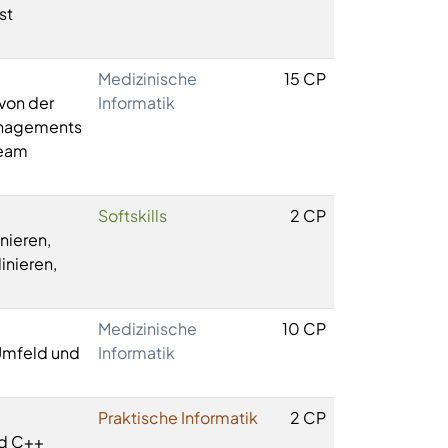
st
Medizinische
15 CP
 von der
Informatik
anagements
Team
Softskills
2 CP
nieren,
inieren,
Medizinische
10 CP
 Umfeld und
Informatik
Praktische Informatik
2 CP
nd C++