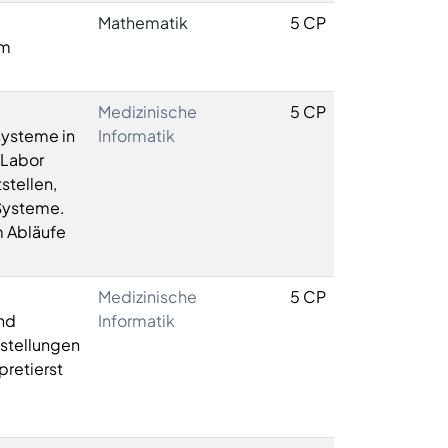
Mathematik
5 CP
um
Medizinische
5 CP
systeme in
Informatik
 Labor
stellen,
 Systeme.
m Abläufe
Medizinische
5 CP
und
Informatik
stellungen
pretierst