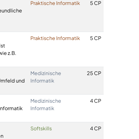
Praktische Informatik
5 CP
reundliche
Praktische Informatik
5 CP
st
ie z.B.
Medizinische
25 CP
 Umfeld und
Informatik
Medizinische
4 CP
Informatik
Informatik
Softskills
4 CP
en