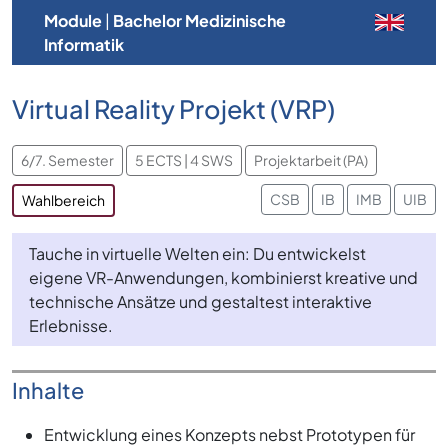
Module
|
Bachelor Medizinische
Informatik
Virtual Reality Projekt (VRP)
6/7. Semester
5 ECTS | 4 SWS
Projektarbeit (PA)
CSB
IB
IMB
UIB
Wahlbereich
Tauche in virtuelle Welten ein: Du entwickelst
eigene VR-Anwendungen, kombinierst kreative und
technische Ansätze und gestaltest interaktive
Erlebnisse.
Inhalte
Entwicklung eines Konzepts nebst Prototypen für