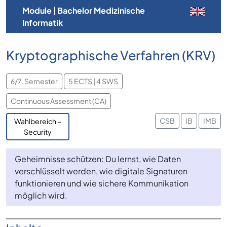
Module
|
Bachelor Medizinische
Informatik
Kryptographische Verfahren (KRV)
6/7. Semester
5 ECTS | 4 SWS
Continuous Assessment (CA)
CSB
IB
IMB
Wahlbereich –
Security
Geheimnisse schützen: Du lernst, wie Daten
verschlüsselt werden, wie digitale Signaturen
funktionieren und wie sichere Kommunikation
möglich wird.