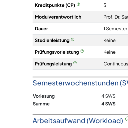
Kreditpunkte (CP)
5
Modulverantwortlich
Prof. Dr. S
Dauer
1 Semester
Studienleistung
Keine
Prüfungsvorleistung
Keine
Prüfungsleistung
Continuous
Semesterwochenstunden (
Vorlesung
4 SWS
Summe
4 SWS
Arbeitsaufwand (Workload)