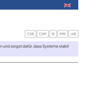
CSB
CSM
IB
IMB
UIB
n und sorgst dafür, dass Systeme stabil