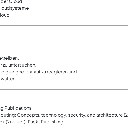
n der Cloud
 Cloudsysteme
Cloud
etreiben,
r zu untersuchen,
d geeignet darauf zu reagieren und
rwalten.
ng Publications.
omputing: Concepts, technology, security, and architecture (
ok (2nd ed.). Packt Publishing.