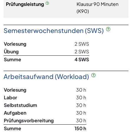
Prüfungsleistung
Klausur 90 Minuten
(K90)
Semesterwochenstunden (SWS)
Vorlesung
2 SWS
Übung
2 SWS
Summe
4 SWS
Arbeitsaufwand (Workload)
Vorlesung
30 h
Labor
30 h
Selbststudium
30 h
Aufgaben
30 h
Prüfungsvorbereitung
30 h
Summe
150 h