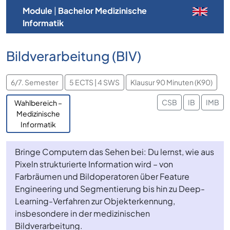
Module
|
Bachelor Medizinische
Informatik
Bildverarbeitung (BIV)
6/7. Semester
5 ECTS | 4 SWS
Klausur 90 Minuten (K90)
CSB
IB
IMB
Wahlbereich –
Medizinische
Informatik
Bringe Computern das Sehen bei: Du lernst, wie aus
Pixeln strukturierte Information wird – von
Farbräumen und Bildoperatoren über Feature
Engineering und Segmentierung bis hin zu Deep-
Learning-Verfahren zur Objekterkennung,
insbesondere in der medizinischen
Bildverarbeitung.