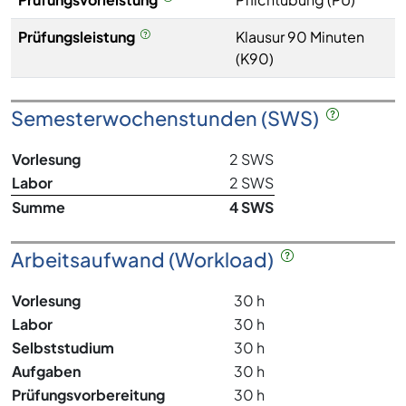
Prüfungsleistung
Klausur 90 Minuten
(K90)
Semesterwochenstunden (SWS)
Vorlesung
2 SWS
Labor
2 SWS
Summe
4 SWS
Arbeitsaufwand (Workload)
Vorlesung
30 h
Labor
30 h
Selbststudium
30 h
Aufgaben
30 h
Prüfungsvorbereitung
30 h