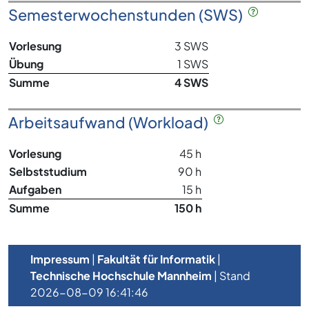
Semesterwochenstunden (SWS)
Vorlesung
3 SWS
Übung
1 SWS
Summe
4 SWS
Arbeitsaufwand (Workload)
Vorlesung
45 h
Selbststudium
90 h
Aufgaben
15 h
Summe
150 h
Impressum
|
Fakultät für Informatik
|
Technische Hochschule Mannheim
| Stand
2026-08-09 16:41:46