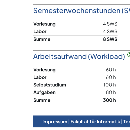
Semesterwochenstunden (
Vorlesung
4 SWS
Labor
4 SWS
Summe
8 SWS
Arbeitsaufwand (Workload)
Vorlesung
60 h
Labor
60 h
Selbststudium
100 h
Aufgaben
80 h
Summe
300 h
Impressum
|
Fakultät für Informatik
|
Te