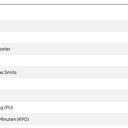
ester
as Smits
g (PU)
Minuten (K90)