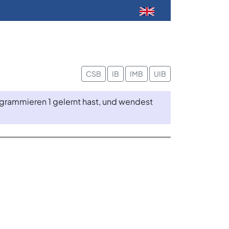
CSB
IB
IMB
UIB
rogrammieren 1 gelernt hast, und wendest