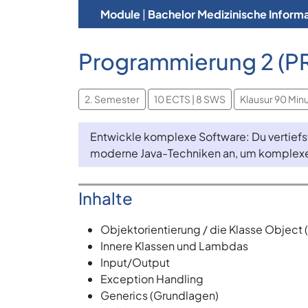
Module
|
Bachelor Medizinische Informa
Programmierung 2 (P
2. Semester
10 ECTS | 8 SWS
Klausur 90 Min
Entwickle komplexe Software: Du vertiefst
moderne Java-Techniken an, um komplexe
Inhalte
Objektorientierung / die Klasse Object
Innere Klassen und Lambdas
Input/Output
Exception Handling
Generics (Grundlagen)