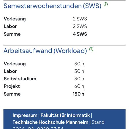
Semesterwochenstunden (SWS)
Vorlesung
2 SWS
Labor
2 SWS
Summe
4 SWS
Arbeitsaufwand (Workload)
Vorlesung
30 h
Labor
30 h
Selbststudium
30 h
Projekt
60 h
Summe
150 h
Impressum
|
Fakultät für Informatik
|
Technische Hochschule Mannheim
| Stand
2026-08-09 10:27:54