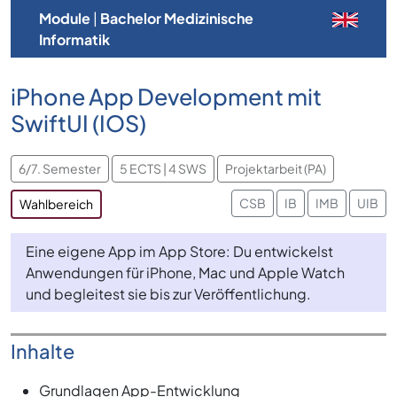
Module
|
Bachelor Medizinische
Informatik
iPhone App Development mit
SwiftUI (IOS)
6/7. Semester
5 ECTS | 4 SWS
Projektarbeit (PA)
CSB
IB
IMB
UIB
Wahlbereich
Eine eigene App im App Store: Du entwickelst
Anwendungen für iPhone, Mac und Apple Watch
und begleitest sie bis zur Veröffentlichung.
Inhalte
Grundlagen App-Entwicklung