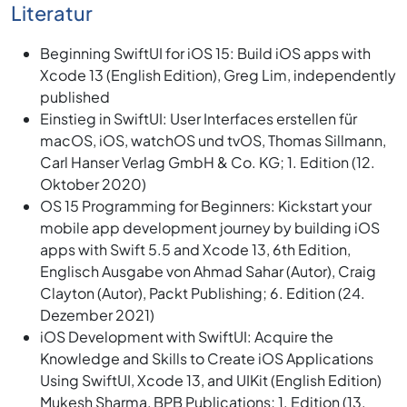
Literatur
Beginning SwiftUI for iOS 15: Build iOS apps with
Xcode 13 (English Edition), Greg Lim, independently
published
Einstieg in SwiftUI: User Interfaces erstellen für
macOS, iOS, watchOS und tvOS, Thomas Sillmann,
Carl Hanser Verlag GmbH & Co. KG; 1. Edition (12.
Oktober 2020)
OS 15 Programming for Beginners: Kickstart your
mobile app development journey by building iOS
apps with Swift 5.5 and Xcode 13, 6th Edition,
Englisch Ausgabe von Ahmad Sahar (Autor), Craig
Clayton (Autor), Packt Publishing; 6. Edition (24.
Dezember 2021)
iOS Development with SwiftUI: Acquire the
Knowledge and Skills to Create iOS Applications
Using SwiftUI, Xcode 13, and UIKit (English Edition)
Mukesh Sharma, BPB Publications; 1. Edition (13.