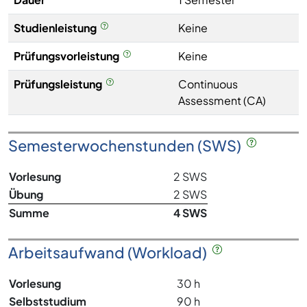
Studienleistung
Keine
Prüfungsvorleistung
Keine
Prüfungsleistung
Continuous
Assessment (CA)
Semesterwochenstunden (SWS)
Vorlesung
2 SWS
Übung
2 SWS
Summe
4 SWS
Arbeitsaufwand (Workload)
Vorlesung
30 h
Selbststudium
90 h