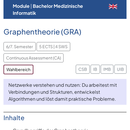
Module
|
Bachelor Medizinische
Informatik
Graphentheorie (GRA)
6/7. Semester
5 ECTS | 4 SWS
Continuous Assessment (CA)
CSB
IB
IMB
UIB
Wahlbereich
Netzwerke verstehen und nutzen: Du arbeitest mit
Verbindungen und Strukturen, entwickelst
Algorithmen und löst damit praktische Probleme.
Inhalte