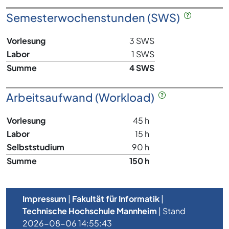
Semesterwochenstunden (SWS)
Vorlesung
3 SWS
Labor
1 SWS
Summe
4 SWS
Arbeitsaufwand (Workload)
Vorlesung
45 h
Labor
15 h
Selbststudium
90 h
Summe
150 h
Impressum
|
Fakultät für Informatik
|
Technische Hochschule Mannheim
| Stand
2026-08-06 14:55:43