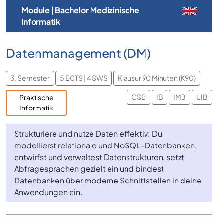
Module
|
Bachelor Medizinische
Informatik
Datenmanagement (DM)
3. Semester
5 ECTS | 4 SWS
Klausur 90 Minuten (K90)
CSB
IB
IMB
UIB
Praktische
Informatik
Strukturiere und nutze Daten effektiv: Du
modellierst relationale und NoSQL-Datenbanken,
entwirfst und verwaltest Datenstrukturen, setzt
Abfragesprachen gezielt ein und bindest
Datenbanken über moderne Schnittstellen in deine
Anwendungen ein.