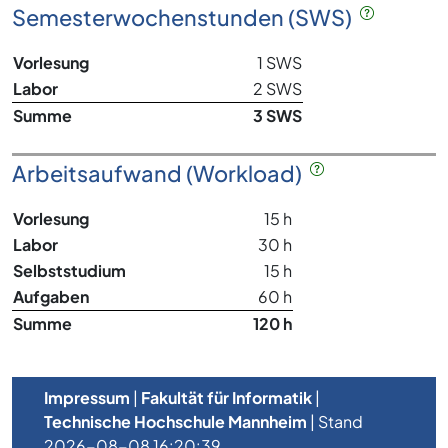
Semesterwochenstunden (SWS)
Vorlesung
1 SWS
Labor
2 SWS
Summe
3 SWS
Arbeitsaufwand (Workload)
Vorlesung
15 h
Labor
30 h
Selbststudium
15 h
Aufgaben
60 h
Summe
120 h
Impressum
|
Fakultät für Informatik
|
Technische Hochschule Mannheim
| Stand
2026-08-08 16:20:39