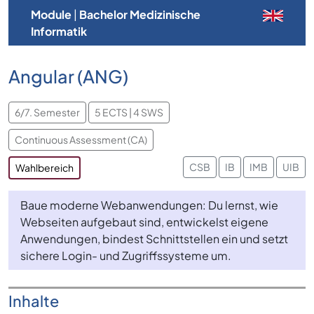
Module
|
Bachelor Medizinische
Informatik
Angular (ANG)
6/7. Semester
5 ECTS | 4 SWS
Continuous Assessment (CA)
CSB
IB
IMB
UIB
Wahlbereich
Baue moderne Webanwendungen: Du lernst, wie
Webseiten aufgebaut sind, entwickelst eigene
Anwendungen, bindest Schnittstellen ein und setzt
sichere Login- und Zugriffssysteme um.
Inhalte