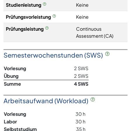
Studienleistung
Keine
Prüfungsvorleistung
Keine
Prüfungsleistung
Continuous
Assessment (CA)
Semesterwochenstunden (SWS)
Vorlesung
2 SWS
Übung
2 SWS
Summe
4 SWS
Arbeitsaufwand (Workload)
Vorlesung
30 h
Labor
30 h
Selbststudium
35 h