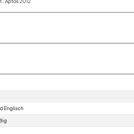
l., Aptos 2012
d Englisch
ßig