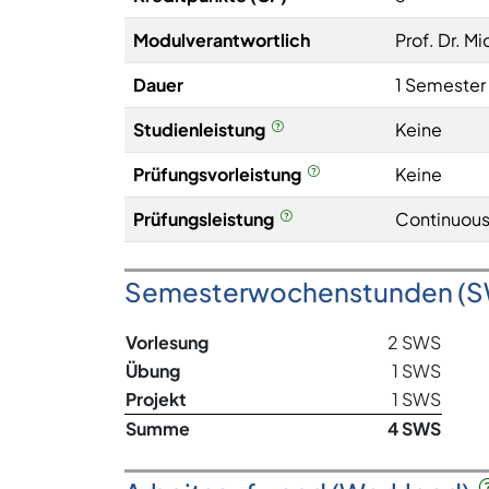
Modulverantwortlich
Prof. Dr. M
Dauer
1 Semester
Studienleistung
Keine
Prüfungsvorleistung
Keine
Prüfungsleistung
Continuous
Semesterwochenstunden (
Vorlesung
2 SWS
Übung
1 SWS
Projekt
1 SWS
Summe
4 SWS