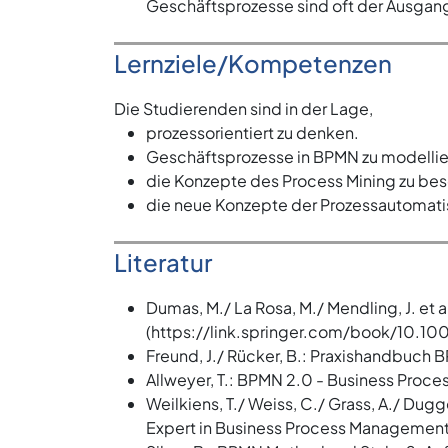
Geschäftsprozesse sind oft der Ausgang
Lernziele/Kompetenzen
Die Studierenden sind in der Lage,
prozessorientiert zu denken.
Geschäftsprozesse in BPMN zu modellier
die Konzepte des Process Mining zu b
die neue Konzepte der Prozessautomati
Literatur
Dumas, M./ La Rosa, M./ Mendling, J. et
(https://link.springer.com/book/10.
Freund, J./ Rücker, B.: Praxishandbuch 
Allweyer, T.: BPMN 2.0 - Business Proce
Weilkiens, T./ Weiss, C./ Grass, A./ D
Expert in Business Process Management 