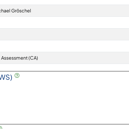
ichael Gröschel
 Assessment (CA)
SWS)