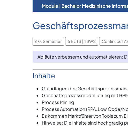
Module
|
Bachelor Medizinische Informa
Geschäftsprozessma
6/7. Semester
5 ECTS | 4 SWS
Continuous A
Abläufe verbessern und automatisieren: D
Inhalte
Grundlagen des Geschäftsprozessma
Geschäftsprozessmodellierung mit BP
Process Mining
Process Automation (RPA, Low Code/N
Es kommen Marktführer von Tools zum Ein
Hinweise: Die Inhalte sind hochgradig pr