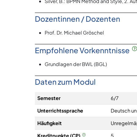
Silver, B.: BPMN Method and Style, 2. Auf
Dozentinnen / Dozenten
Prof. Dr. Michael Gröschel
Empfohlene Vorkenntnisse
Grundlagen der BWL (BGL)
Daten zum Modul
Semester
6/7
Unterrichtssprache
Deutsch un
Häufigkeit
Unregelmä
Kreditpunkte (CP)
5