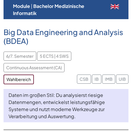
Module
|
Bachelor Medizinische
Informatik
Big Data Engineering and Analysis
(BDEA)
6/7. Semester
5 ECTS | 4 SWS
Continuous Assessment (CA)
CSB
IB
IMB
UIB
Wahlbereich
Daten im großen Stil: Du analysierst riesige
Datenmengen, entwickelst leistungsfähige
Systeme und nutzt moderne Werkzeuge zur
Verarbeitung und Auswertung.