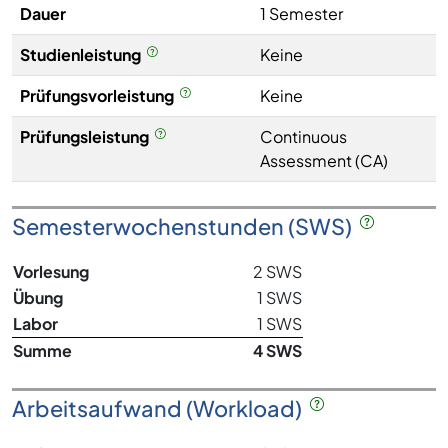
Dauer
1 Semester
Studienleistung
Keine
Prüfungsvorleistung
Keine
Prüfungsleistung
Continuous
Assessment (CA)
Semesterwochenstunden (SWS)
Vorlesung
2 SWS
Übung
1 SWS
Labor
1 SWS
Summe
4 SWS
Arbeitsaufwand (Workload)