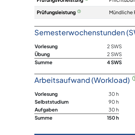
Prüfungsleistung
Mündliche 
Semesterwochenstunden (
Vorlesung
2 SWS
Übung
2 SWS
Summe
4 SWS
Arbeitsaufwand (Workload)
Vorlesung
30 h
Selbststudium
90 h
Aufgaben
30 h
Summe
150 h