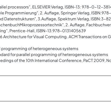
allel processors”, ELSEVIER Verlag, ISBN-13: 978-0-12-38
lele Programmierung", 2. Auflage, Springer Verlag, ISBN:
nd Datenstrukturen", 3.Auflage, Spektrum Verlag, ISBN:3-
aschenbuchMikroprozessortechnik", 2. Auflage, Fachbuchve
mming”, Prentice-Hall, ISBN-13:978-0131405639
86 Architecture for Visual Computing. ACM Transactions on Gra
el programming of heterogeneous systems
dard for parallel programming of heterogeneous systems
edings of the 10th International Conference, PaCT 2009, No