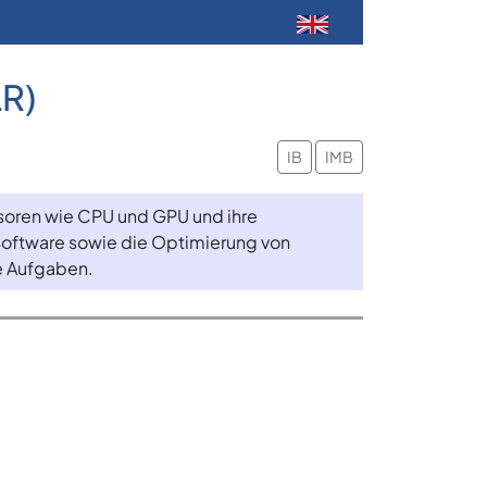
LR)
IB
IMB
soren wie CPU und GPU und ihre
Software sowie die Optimierung von
e Aufgaben.