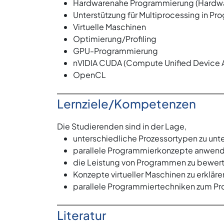
Hardwarenahe Programmierung (Hardw
Unterstützung für Multiprocessing in P
Virtuelle Maschinen
Optimierung/Profiling
GPU-Programmierung
nVIDIA CUDA (Compute Unified Device A
OpenCL
Lernziele/Kompetenzen
Die Studierenden sind in der Lage,
unterschiedliche Prozessortypen zu unt
parallele Programmierkonzepte anwend
die Leistung von Programmen zu bewert
Konzepte virtueller Maschinen zu erklär
parallele Programmiertechniken zum Pr
Literatur