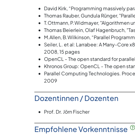
David Kirk, “Programming massively par
Thomas Rauber, Gundula Rünger, "Paral
T.Ottmann, P.Widmayer, "Algorithmen u
Thomas Beierlein, Olaf Hagenbruch, "T
M.Allen, B.Wilkinson, “Parallel Progra
Seiler, L. et al: Larrabee: A Many-Core x
2008, 15 pages
OpenCL - The open standard for parall
Khronos Group: OpenCL - The open stan
Parallel Computing Technologies. Proce
2009
Dozentinnen / Dozenten
Prof. Dr. Jörn Fischer
Empfohlene Vorkenntnisse