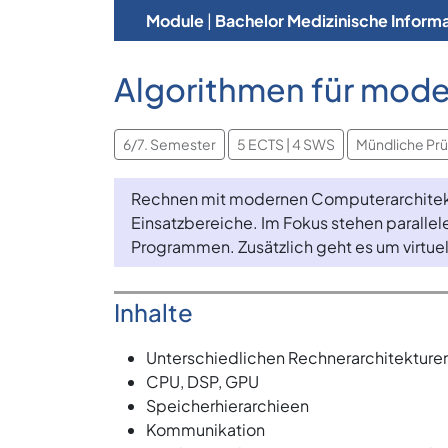
Module
|
Bachelor Medizinische Informa
Algorithmen für mode
6/7. Semester
5 ECTS | 4 SWS
Mündliche Prü
Rechnen mit modernen Computerarchitekt
Einsatzbereiche. Im Fokus stehen parall
Programmen. Zusätzlich geht es um virtu
Inhalte
Unterschiedlichen Rechnerarchitekture
CPU, DSP, GPU
Speicherhierarchieen
Kommunikation