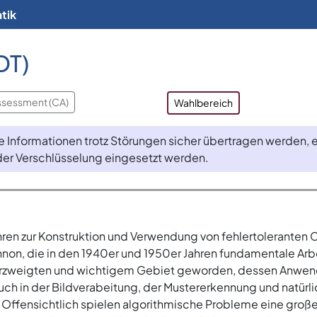
tik
DT)
ssessment (CA)
Wahlbereich
wie Informationen trotz Störungen sicher übertragen werden,
oder Verschlüsselung eingesetzt werden.
hren zur Konstruktion und Verwendung von fehlertoleranten 
on, die in den 1940er und 1950er Jahren fundamentale Arbei
verzweigten und wichtigem Gebiet geworden, dessen Anwendu
ch in der Bildverabeitung, der Mustererkennung und natürli
. Offensichtlich spielen algorithmische Probleme eine große 