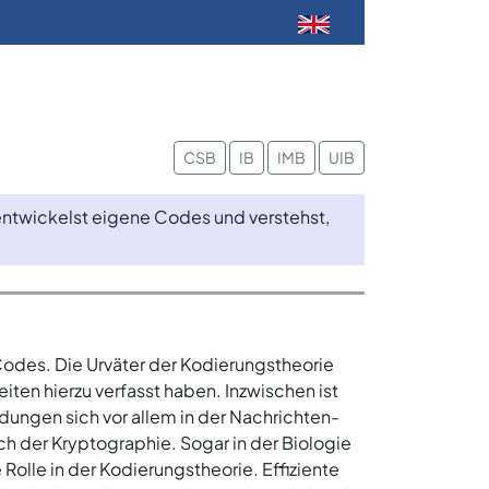
CSB
IB
IMB
UIB
 entwickelst eigene Codes und verstehst,
Codes. Die Urväter der Kodierungstheorie
ten hierzu verfasst haben. Inzwischen ist
ngen sich vor allem in der Nachrichten-
ch der Kryptographie. Sogar in der Biologie
Rolle in der Kodierungstheorie. Effiziente