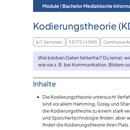
Module
|
Bachelor Medizinische Informa
Kodierungstheorie (K
6/7. Semester
5 ECTS | 4 SWS
Continuous A
Wie bleiben Daten fehlerfrei? Du lernst, 
wie sie z. B. bei Kommunikation, Bildern 
Inhalte
Die Kodierungstheorie untersucht Verfa
sind vor allem Hamming, Golay und Shann
die Kodierungstheorie zu einem stark 
und Speichertechnologie finden, aber au
findet die Kodierungstheorie ihren Platz