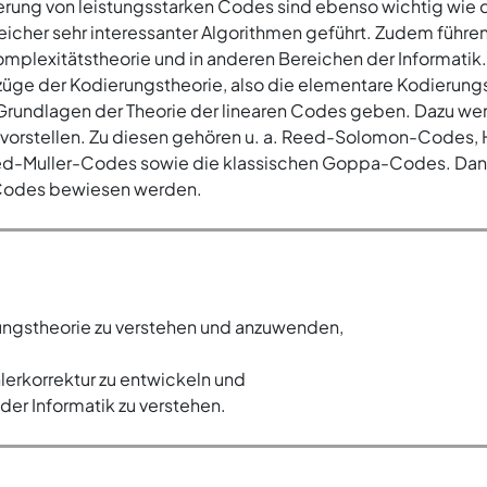
rung von leistungsstarken Codes sind ebenso wichtig wie 
eicher sehr interessanter Algorithmen geführt. Zudem führe
plexitätstheorie und in anderen Bereichen der Informatik.
ndzüge der Kodierungstheorie, also die elementare Kodierun
 Grundlagen der Theorie der linearen Codes geben. Dazu we
 vorstellen. Zu diesen gehören u. a. Reed-Solomon-Cod
d-Muller-Codes sowie die klassischen Goppa-Codes. Dane
n Codes bewiesen werden.
ngstheorie zu verstehen und anzuwenden,
lerkorrektur zu entwickeln und
er Informatik zu verstehen.