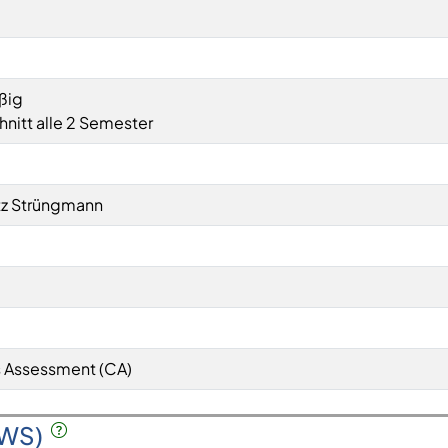
ßig
nitt alle 2 Semester
utz Strüngmann
 Assessment (CA)
SWS)