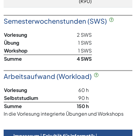
(K90)
Semesterwochenstunden (SWS)
Vorlesung
2 SWS
Übung
1 SWS
Workshop
1 SWS
Summe
4 SWS
Arbeitsaufwand (Workload)
Vorlesung
60 h
Selbststudium
90 h
Summe
150 h
In die Vorlesung integrierte Übungen und Workshops
Impressum
|
Fakultät für Informatik
|