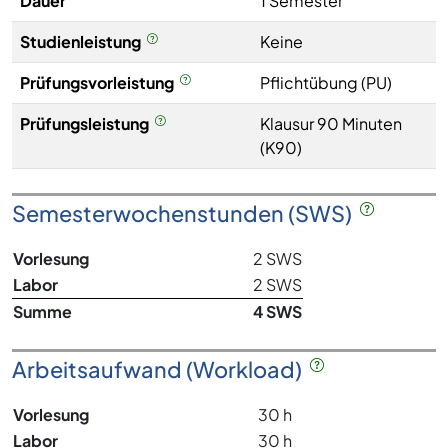
Dauer
1 Semester
Studienleistung
Keine
Prüfungsvorleistung
Pflichtübung (PU)
Prüfungsleistung
Klausur 90 Minuten
(K90)
Semesterwochenstunden (SWS)
Vorlesung
2 SWS
Labor
2 SWS
Summe
4 SWS
Arbeitsaufwand (Workload)
Vorlesung
30 h
Labor
30 h