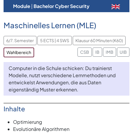
Module
|
Bachelor Cyber Security
Maschinelles Lernen (MLE)
6/7. Semester
5 ECTS | 4 SWS
Klausur 60 Minuten (K60)
CSB
IB
IMB
UIB
Wahlbereich
Computer in die Schule schicken: Du trainierst
Modelle, nutzt verschiedene Lernmethoden und
entwickelst Anwendungen, die aus Daten
eigenständig Muster erkennen.
Inhalte
Optimierung
Evolutionäre Algorithmen