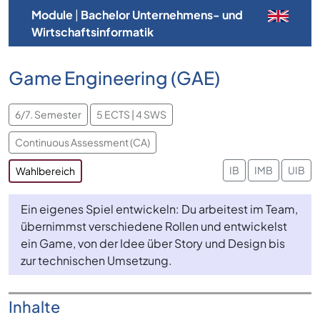
Module
|
Bachelor Unternehmens- und
Wirtschaftsinformatik
Game Engineering (GAE)
6/7. Semester
5 ECTS | 4 SWS
Continuous Assessment (CA)
IB
IMB
UIB
Wahlbereich
Ein eigenes Spiel entwickeln: Du arbeitest im Team,
übernimmst verschiedene Rollen und entwickelst
ein Game, von der Idee über Story und Design bis
zur technischen Umsetzung.
Inhalte