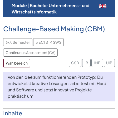
Module
|
Bachelor Unternehmens- und
Wirtschaftsinformatik
Challenge-Based Making (CBM)
6/7. Semester
5 ECTS | 4 SWS
Continuous Assessment (CA)
CSB
IB
IMB
UIB
Wahlbereich
Von der Idee zum funktionierenden Prototyp: Du
entwickelst kreative Lösungen, arbeitest mit Hard-
und Software und setzt innovative Projekte
praktisch um.
Inhalte