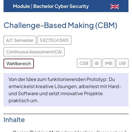
Module
|
Bachelor Cyber Security
Challenge-Based Making (CBM)
6/7. Semester
5 ECTS | 4 SWS
Continuous Assessment (CA)
CSB
IB
IMB
UIB
Wahlbereich
Von der Idee zum funktionierenden Prototyp: Du
entwickelst kreative Lösungen, arbeitest mit Hard-
und Software und setzt innovative Projekte
praktisch um.
Inhalte