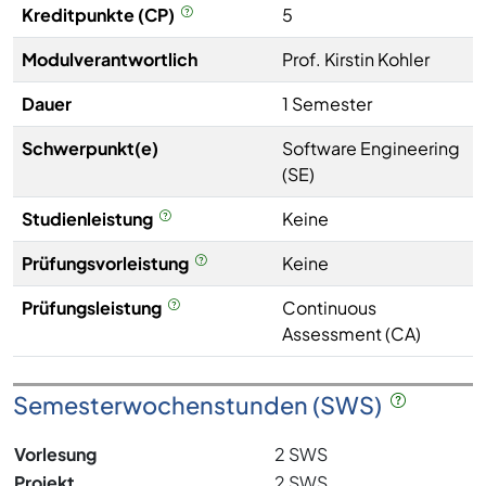
Kreditpunkte (CP)
5
Modulverantwortlich
Prof. Kirstin Kohler
Dauer
1 Semester
Schwerpunkt(e)
Software Engineering
(SE)
Studienleistung
Keine
Prüfungsvorleistung
Keine
Prüfungsleistung
Continuous
Assessment (CA)
Semesterwochenstunden (SWS)
Vorlesung
2 SWS
Projekt
2 SWS