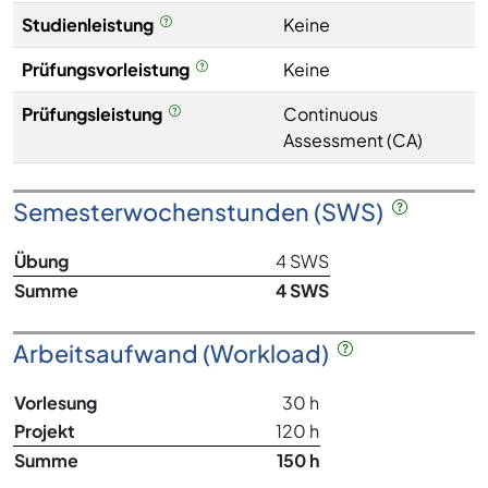
Studienleistung
Keine
Prüfungsvorleistung
Keine
Prüfungsleistung
Continuous
Assessment (CA)
Semesterwochenstunden (SWS)
Übung
4 SWS
Summe
4 SWS
Arbeitsaufwand (Workload)
Vorlesung
30 h
Projekt
120 h
Summe
150 h