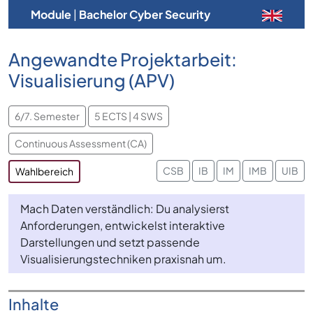
Module
|
Bachelor Cyber Security
Angewandte Projektarbeit:
Visualisierung (APV)
6/7. Semester
5 ECTS | 4 SWS
Continuous Assessment (CA)
CSB
IB
IM
IMB
UIB
Wahlbereich
Mach Daten verständlich: Du analysierst
Anforderungen, entwickelst interaktive
Darstellungen und setzt passende
Visualisierungstechniken praxisnah um.
Inhalte