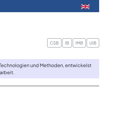
CSB
IB
IMB
UIB
e Technologien und Methoden, entwickelst
arbeit.