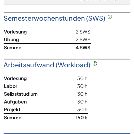
Semesterwochenstunden (SWS)
Vorlesung
2 SWS
Übung
2 SWS
Summe
4 SWS
Arbeitsaufwand (Workload)
Vorlesung
30 h
Labor
30 h
Selbststudium
30 h
Aufgaben
30 h
Projekt
30 h
Summe
150 h