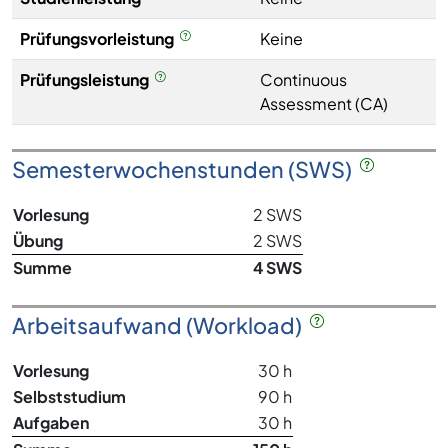
Prüfungsvorleistung
Keine
Prüfungsleistung
Continuous
Assessment (CA)
Semesterwochenstunden (SWS)
Vorlesung
2 SWS
Übung
2 SWS
Summe
4 SWS
Arbeitsaufwand (Workload)
Vorlesung
30 h
Selbststudium
90 h
Aufgaben
30 h