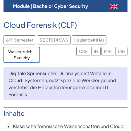
Module
|
Bachelor Cyber Security
Cloud Forensik (CLF)
6/7. Semester
5 ECTS | 4 SWS
Hausarbeit (HA)
CSB
IB
IMB
UIB
Wahlbereich –
Security
Digitale Spurensuche: Du analysierst Vorfälle in
Cloud-Systemen, nutzt spezielle Werkzeuge und
verstehst die Herausforderungen moderner IT-
Forensik.
Inhalte
Klassische forensische Wissenschaften und Cloud