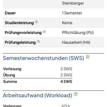
Steinberger
Dauer
1 Semester
Studienleistung
Keine
Prüfungsvorleistung
Pflichtübung (PU)
Prüfungsleistung
Hausarbeit (HA)
Semesterwochenstunden (SWS)
Vorlesung
2 SWS
Übung
2 SWS
Summe
4 SWS
Arbeitsaufwand (Workload)
Vorlesung
60 h