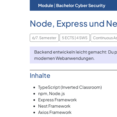
Module
|
Bachelor Cyber Security
Node, Express und Ne
6/7. Semester
5 ECTS | 4 SWS
Continuous A
Backend entwickeln leicht gemacht: Du pr
modernen Webanwendungen.
Inhalte
TypeScript (Inverted Classroom)
npm, Node.js
Express Framework
Nest Framework
Axios Framework