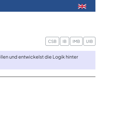
CSB
IB
IMB
UIB
en und entwickelst die Logik hinter