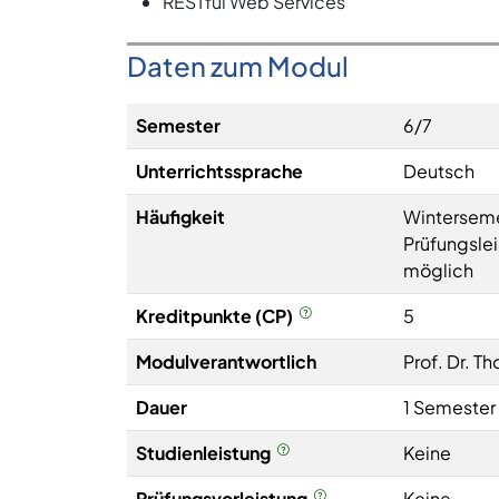
RESTful Web Services
Daten zum Modul
Semester
6/7
Unterrichtssprache
Deutsch
Häufigkeit
Wintersem
Prüfungsle
möglich
Kreditpunkte (CP)
5
Modulverantwortlich
Prof. Dr. 
Dauer
1 Semester
Studienleistung
Keine
Prüfungsvorleistung
Keine