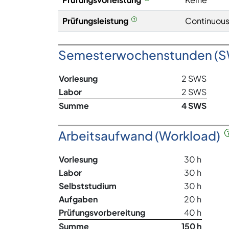
Prüfungsleistung
Continuous
Semesterwochenstunden (
Vorlesung
2 SWS
Labor
2 SWS
Summe
4 SWS
Arbeitsaufwand (Workload)
Vorlesung
30 h
Labor
30 h
Selbststudium
30 h
Aufgaben
20 h
Prüfungsvorbereitung
40 h
Summe
150 h