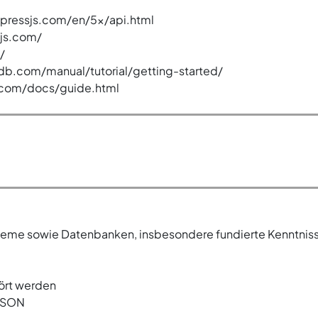
xpressjs.com/en/5x/api.html
tjs.com/
/
b.com/manual/tutorial/getting-started/
.com/docs/guide.html
teme sowie Datenbanken, insbesondere fundierte Kenntniss
hört werden
 JSON