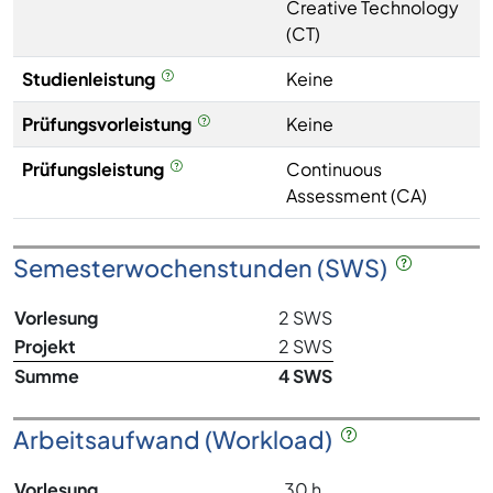
Creative Technology
(CT)
Studienleistung
Keine
Prüfungsvorleistung
Keine
Prüfungsleistung
Continuous
Assessment (CA)
Semesterwochenstunden (SWS)
Vorlesung
2 SWS
Projekt
2 SWS
Summe
4 SWS
Arbeitsaufwand (Workload)
Vorlesung
30 h