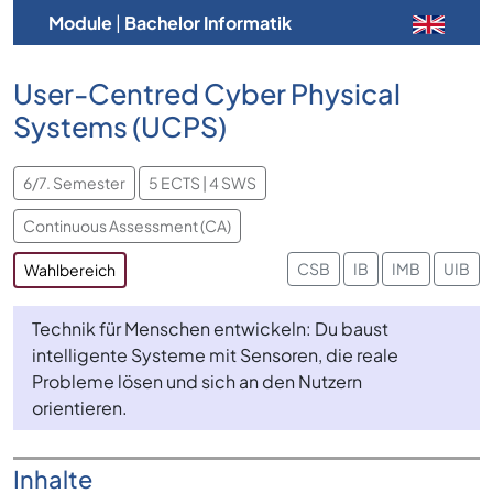
Module
|
Bachelor Informatik
User-Centred Cyber Physical
Systems (UCPS)
6/7. Semester
5 ECTS | 4 SWS
Continuous Assessment (CA)
CSB
IB
IMB
UIB
Wahlbereich
Technik für Menschen entwickeln: Du baust
intelligente Systeme mit Sensoren, die reale
Probleme lösen und sich an den Nutzern
orientieren.
Inhalte