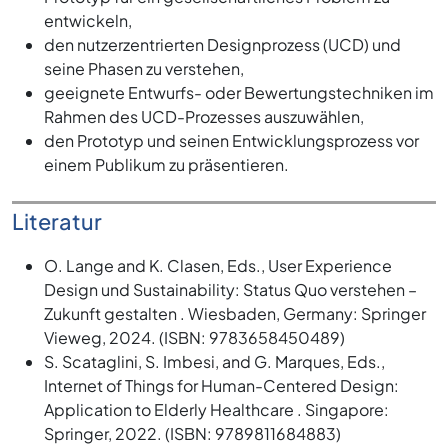
entwickeln,
den nutzerzentrierten Designprozess (UCD) und
seine Phasen zu verstehen,
geeignete Entwurfs- oder Bewertungstechniken im
Rahmen des UCD-Prozesses auszuwählen,
den Prototyp und seinen Entwicklungsprozess vor
einem Publikum zu präsentieren.
Literatur
O. Lange and K. Clasen, Eds., User Experience
Design und Sustainability: Status Quo verstehen –
Zukunft gestalten . Wiesbaden, Germany: Springer
Vieweg, 2024. (ISBN: 9783658450489)
S. Scataglini, S. Imbesi, and G. Marques, Eds.,
Internet of Things for Human-Centered Design:
Application to Elderly Healthcare . Singapore:
Springer, 2022. (ISBN: 9789811684883)