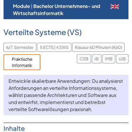
Module
|
Bachelor Unternehmens- und
Wirtschaftsinformatik
Verteilte Systeme (VS)
6/7. Semester
5 ECTS | 4 SWS
Klausur 60 Minuten (K60)
CSB
IB
IMB
UIB
Praktische
Informatik
Entwickle skalierbare Anwendungen: Du analysierst
Anforderungen an verteilte Informationssysteme,
wählst passende Architekturen und Software aus
und entwirfst, implementierst und betreibst
verteilte Softwarelösungen praxisnah.
Inhalte