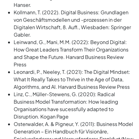
Hanser.
Kollmann, T. (2022). Digital Business: Grundlagen
von Geschäftsmodellen und -prozessen in der
Digitalen Wirtschaft, 8. Aufl., Wiesbaden: Springer
Gabler.
Leinwand, G., Mani, M.M. (2022): Beyond Digital:
How Great Leaders Transform Their Organizations
and Shape the Future. Harvard Business Review
Press
Leonardi, P., Neeley, T. (2021): The Digital Mindset:
What It Really Takes to Thrive in the Age of Data,
Algorithms, and AI. Harvard Business Review Press
Linz, C., Müller-Stewens, G. (2020): Radical
Business Model Transformation: How leading
Organisations have sucessfully adapted to
Disruption. Kogan Page
Osterwalder, A. & Pigneur, Y. (2011): Business Model
Generation – Ein Handbuch für Visionäre,
Spielveränderer und Herausforderer, Frankfurt/New