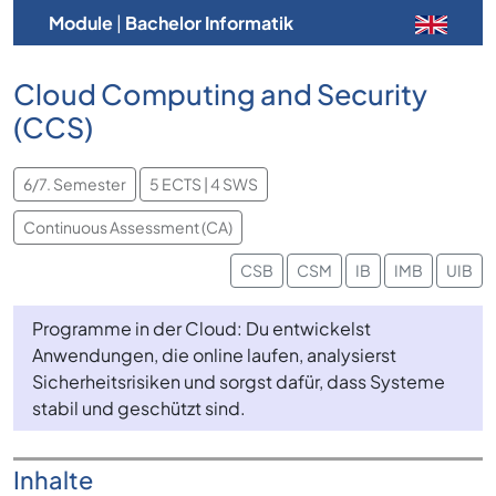
Module
|
Bachelor Informatik
Cloud Computing and Security
(CCS)
6/7. Semester
5 ECTS | 4 SWS
Continuous Assessment (CA)
CSB
CSM
IB
IMB
UIB
Programme in der Cloud: Du entwickelst
Anwendungen, die online laufen, analysierst
Sicherheitsrisiken und sorgst dafür, dass Systeme
stabil und geschützt sind.
Inhalte