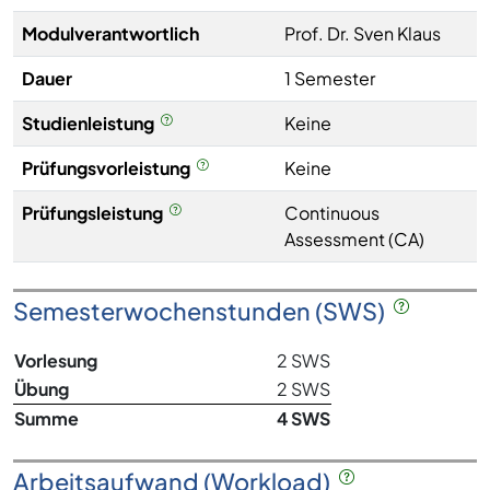
Modulverantwortlich
Prof. Dr. Sven Klaus
Dauer
1 Semester
Studienleistung
Keine
Prüfungsvorleistung
Keine
Prüfungsleistung
Continuous
Assessment (CA)
Semesterwochenstunden (SWS)
Vorlesung
2 SWS
Übung
2 SWS
Summe
4 SWS
Arbeitsaufwand (Workload)