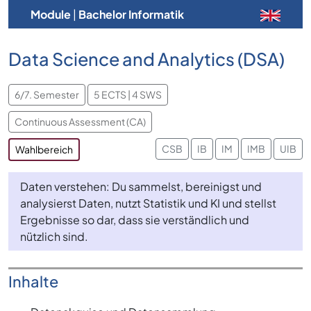
Module
|
Bachelor Informatik
Data Science and Analytics (DSA)
6/7. Semester
5 ECTS | 4 SWS
Continuous Assessment (CA)
CSB
IB
IM
IMB
UIB
Wahlbereich
Daten verstehen: Du sammelst, bereinigst und
analysierst Daten, nutzt Statistik und KI und stellst
Ergebnisse so dar, dass sie verständlich und
nützlich sind.
Inhalte