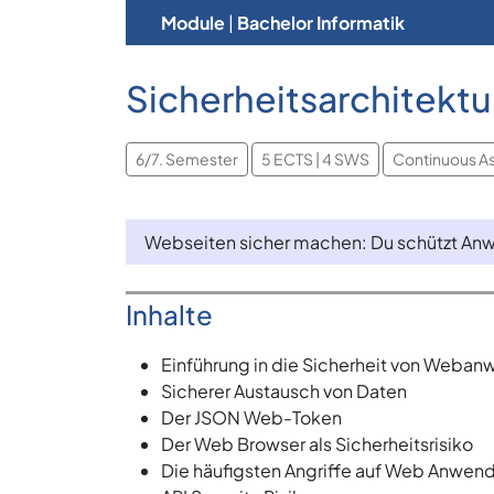
Module
|
Bachelor Informatik
Sicherheitsarchitek
6/7. Semester
5 ECTS | 4 SWS
Continuous A
Webseiten sicher machen: Du schützt An
Inhalte
Einführung in die Sicherheit von Weba
Sicherer Austausch von Daten
Der JSON Web-Token
Der Web Browser als Sicherheitsrisiko
Die häufigsten Angriffe auf Web Anwe