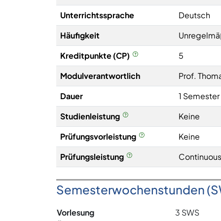
Unterrichtssprache
Deutsch
Häufigkeit
Unregelmä
Kreditpunkte (CP)
5
Modulverantwortlich
Prof. Thom
Dauer
1 Semester
Studienleistung
Keine
Prüfungsvorleistung
Keine
Prüfungsleistung
Continuous
Semesterwochenstunden (
Vorlesung
3 SWS