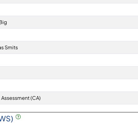
ßig
as Smits
 Assessment (CA)
SWS)