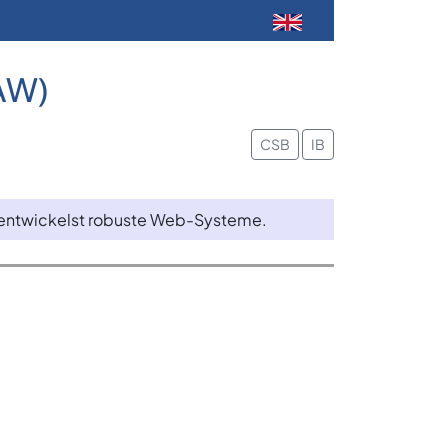
AW)
CSB
IB
 entwickelst robuste Web-Systeme.