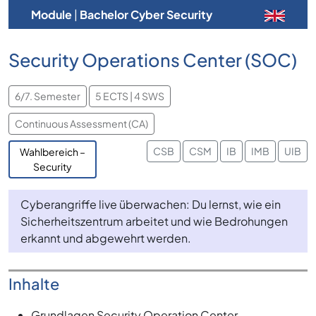
Module
|
Bachelor Cyber Security
Security Operations Center (SOC)
6/7. Semester
5 ECTS | 4 SWS
Continuous Assessment (CA)
CSB
CSM
IB
IMB
UIB
Wahlbereich –
Security
Cyberangriffe live überwachen: Du lernst, wie ein
Sicherheitszentrum arbeitet und wie Bedrohungen
erkannt und abgewehrt werden.
Inhalte
Grundlagen Security Operation Center