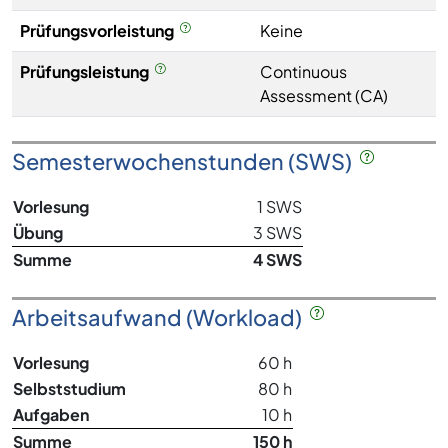
Prüfungsvorleistung
Keine
Prüfungsleistung
Continuous
Assessment (CA)
Semesterwochenstunden (SWS)
Vorlesung
1 SWS
Übung
3 SWS
Summe
4 SWS
Arbeitsaufwand (Workload)
Vorlesung
60 h
Selbststudium
80 h
Aufgaben
10 h
Summe
150 h