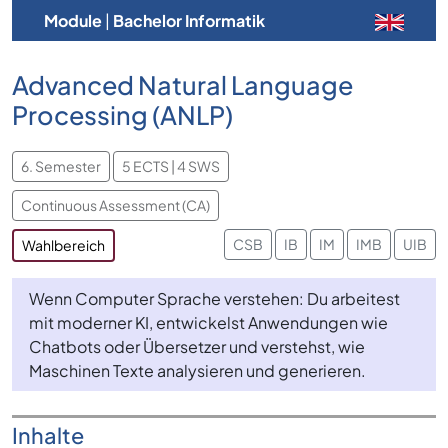
Module
|
Bachelor Informatik
Advanced Natural Language
Processing (ANLP)
6. Semester
5 ECTS | 4 SWS
Continuous Assessment (CA)
CSB
IB
IM
IMB
UIB
Wahlbereich
Wenn Computer Sprache verstehen: Du arbeitest
mit moderner KI, entwickelst Anwendungen wie
Chatbots oder Übersetzer und verstehst, wie
Maschinen Texte analysieren und generieren.
Inhalte