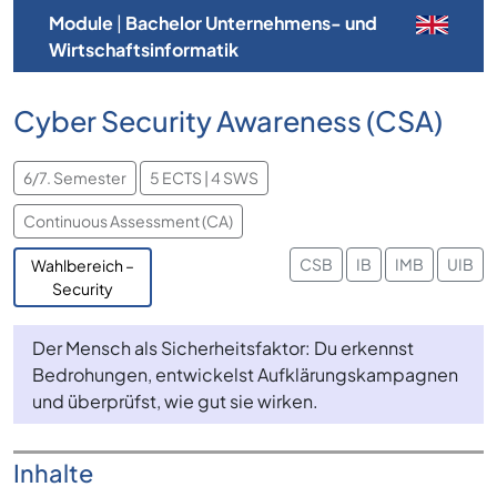
Module
|
Bachelor Unternehmens- und
Wirtschaftsinformatik
Cyber Security Awareness (CSA)
6/7. Semester
5 ECTS | 4 SWS
Continuous Assessment (CA)
CSB
IB
IMB
UIB
Wahlbereich –
Security
Der Mensch als Sicherheitsfaktor: Du erkennst
Bedrohungen, entwickelst Aufklärungskampagnen
und überprüfst, wie gut sie wirken.
Inhalte