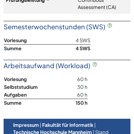
Assessment (CA)
Semesterwochenstunden (SWS)
Vorlesung
4 SWS
Summe
4 SWS
Arbeitsaufwand (Workload)
Vorlesung
60 h
Selbststudium
30 h
Aufgaben
60 h
Summe
150 h
Impressum
|
Fakultät für Informatik
|
Technische Hochschule Mannheim
| Stand