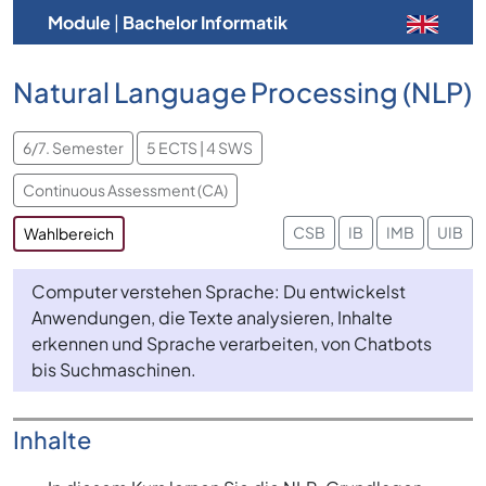
Module
|
Bachelor Informatik
Natural Language Processing (NLP)
6/7. Semester
5 ECTS | 4 SWS
Continuous Assessment (CA)
CSB
IB
IMB
UIB
Wahlbereich
Computer verstehen Sprache: Du entwickelst
Anwendungen, die Texte analysieren, Inhalte
erkennen und Sprache verarbeiten, von Chatbots
bis Suchmaschinen.
Inhalte