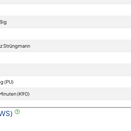
ßig
utz Strüngmann
g (PU)
Minuten (K90)
SWS)