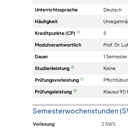
Unterrichtssprache
Deutsch
Häufigkeit
Unregelmä
Kreditpunkte (CP)
5
Modulverantwortlich
Prof. Dr. L
Dauer
1 Semester
Studienleistung
Keine
Prüfungsvorleistung
Pflichtübun
Prüfungsleistung
Klausur 90 
Semesterwochenstunden (
Vorlesung
2 SWS