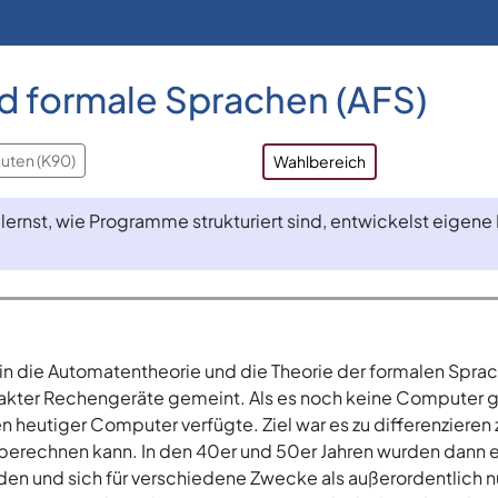
 formale Sprachen (AFS)
nuten (K90)
Wahlbereich
u lernst, wie Programme strukturiert sind, entwickelst eige
ng in die Automatentheorie und die Theorie der formalen Sp
akter Rechengeräte gemeint. Als es noch keine Computer ga
n heutiger Computer verfügte. Ziel war es zu differenziere
berechnen kann. In den 40er und 50er Jahren wurden dann e
den und sich für verschiedene Zwecke als außerordentlich 