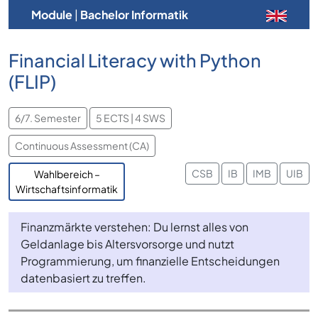
Module
|
Bachelor Informatik
Financial Literacy with Python
(FLIP)
6/7. Semester
5 ECTS | 4 SWS
Continuous Assessment (CA)
CSB
IB
IMB
UIB
Wahlbereich –
Wirtschaftsinformatik
Finanzmärkte verstehen: Du lernst alles von
Geldanlage bis Altersvorsorge und nutzt
Programmierung, um finanzielle Entscheidungen
datenbasiert zu treffen.