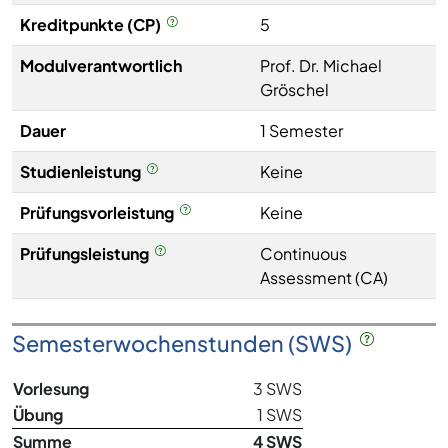
Kreditpunkte (CP)
5
Modulverantwortlich
Prof. Dr. Michael
Gröschel
Dauer
1 Semester
Studienleistung
Keine
Prüfungsvorleistung
Keine
Prüfungsleistung
Continuous
Assessment (CA)
Semesterwochenstunden (SWS)
Vorlesung
3 SWS
Übung
1 SWS
Summe
4 SWS