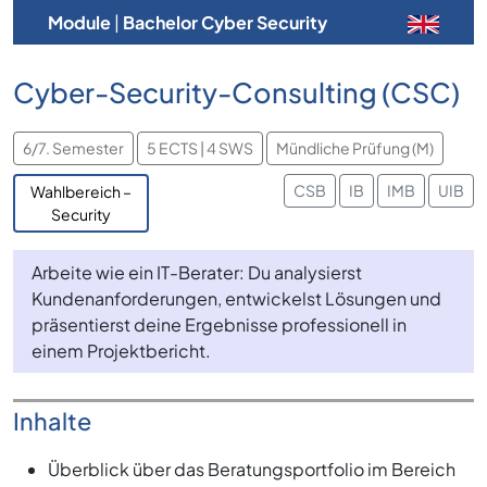
Module
|
Bachelor Cyber Security
Cyber-Security-Consulting (CSC)
6/7. Semester
5 ECTS | 4 SWS
Mündliche Prüfung (M)
CSB
IB
IMB
UIB
Wahlbereich –
Security
Arbeite wie ein IT-Berater: Du analysierst
Kundenanforderungen, entwickelst Lösungen und
präsentierst deine Ergebnisse professionell in
einem Projektbericht.
Inhalte
Überblick über das Beratungsportfolio im Bereich