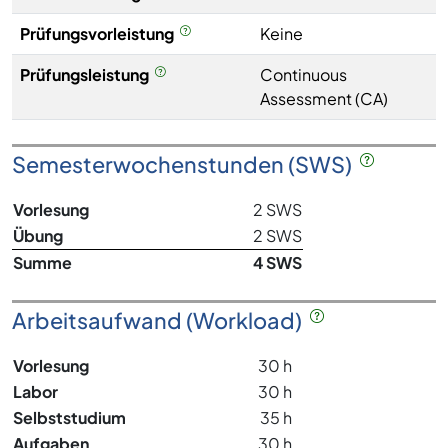
Prüfungsvorleistung
Keine
Prüfungsleistung
Continuous
Assessment (CA)
Semesterwochenstunden (SWS)
Vorlesung
2 SWS
Übung
2 SWS
Summe
4 SWS
Arbeitsaufwand (Workload)
Vorlesung
30 h
Labor
30 h
Selbststudium
35 h
Aufgaben
30 h