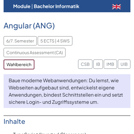
Module
|
Bachelor Informatik
Angular (ANG)
6/7. Semester
5 ECTS | 4 SWS
Continuous Assessment (CA)
CSB
IB
IMB
UIB
Wahlbereich
Baue moderne Webanwendungen: Du lernst, wie
Webseiten aufgebaut sind, entwickelst eigene
Anwendungen, bindest Schnittstellen ein und setzt
sichere Login- und Zugriffssysteme um.
Inhalte