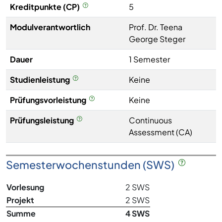
Kreditpunkte (CP)
5
Modulverantwortlich
Prof. Dr. Teena
George Steger
Dauer
1 Semester
Studienleistung
Keine
Prüfungsvorleistung
Keine
Prüfungsleistung
Continuous
Assessment (CA)
Semesterwochenstunden (SWS)
Vorlesung
2 SWS
Projekt
2 SWS
Summe
4 SWS