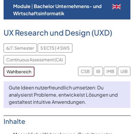
Module
|
Bachelor Unternehmens- und
Wirtschaftsinformatik
UX Research und Design (UXD)
6/7. Semester
5 ECTS | 4 SWS
Continuous Assessment (CA)
CSB
IB
IMB
UIB
Wahlbereich
Gute Ideen nutzerfreundlich umsetzen: Du
analysierst Probleme, entwickelst Lösungen und
gestaltest intuitive Anwendungen.
Inhalte