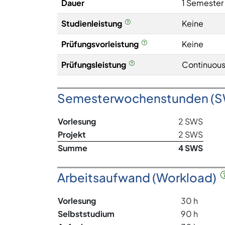
Dauer
1 Semester
Studienleistung
Keine
Prüfungsvorleistung
Keine
Prüfungsleistung
Continuous
Semesterwochenstunden (
Vorlesung
2 SWS
Projekt
2 SWS
Summe
4 SWS
Arbeitsaufwand (Workload)
Vorlesung
30 h
Selbststudium
90 h