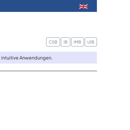
CSB
IB
IMB
UIB
t intuitive Anwendungen.