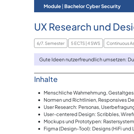
Module
|
Bachelor Cyber Security
UX Research und Desi
6/7. Semester
5 ECTS | 4 SWS
Continuous A
Gute Ideen nutzerfreundlich umsetzen: Du
Inhalte
Menschliche Wahrnehmung, Gestaltges
Normen und Richtlinien, Responsives Des
User Research: Personas, Userbefragun
User-centered Design: Scribbles, Wiref
Mockups und Prototypen: Rastersystem
Figma (Design-Tool): Designs (HiFi und 