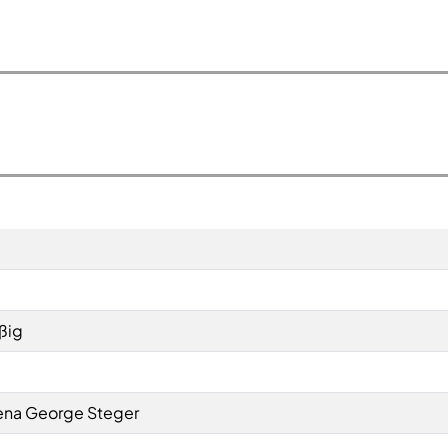
ßig
eena George Steger