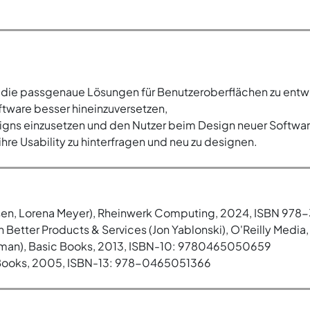
nd die passgenaue Lösungen für Benutzeroberflächen zu entw
oftware besser hineinzuversetzen,
ns einzusetzen und den Nutzer beim Design neuer Softwar
hre Usability zu hinterfragen und neu zu designen.
obsen, Lorena Meyer), Rheinwerk Computing, 2024, ISBN 9
n Better Products & Services (Jon Yablonski), O'Reilly Med
orman), Basic Books, 2013, ISBN-10: 9780465050659
 Books, 2005, ISBN-13: 978-0465051366