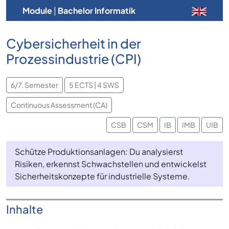
Module
|
Bachelor Informatik
Cybersicherheit in der
Prozessindustrie (CPI)
6/7. Semester
5 ECTS | 4 SWS
Continuous Assessment (CA)
CSB
CSM
IB
IMB
UIB
Schütze Produktionsanlagen: Du analysierst
Risiken, erkennst Schwachstellen und entwickelst
Sicherheitskonzepte für industrielle Systeme.
Inhalte