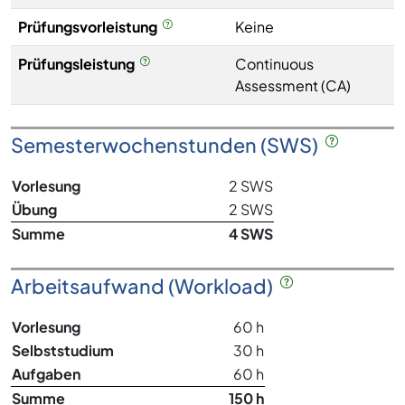
Prüfungsvorleistung
Keine
Prüfungsleistung
Continuous
Assessment (CA)
Semesterwochenstunden (SWS)
Vorlesung
2 SWS
Übung
2 SWS
Summe
4 SWS
Arbeitsaufwand (Workload)
Vorlesung
60 h
Selbststudium
30 h
Aufgaben
60 h
Summe
150 h