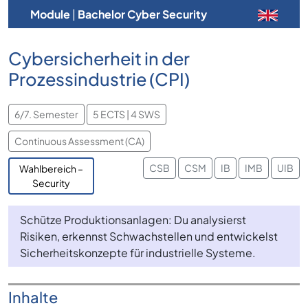
Module
|
Bachelor Cyber Security
Cybersicherheit in der
Prozessindustrie (CPI)
6/7. Semester
5 ECTS | 4 SWS
Continuous Assessment (CA)
CSB
CSM
IB
IMB
UIB
Wahlbereich –
Security
Schütze Produktionsanlagen: Du analysierst
Risiken, erkennst Schwachstellen und entwickelst
Sicherheitskonzepte für industrielle Systeme.
Inhalte