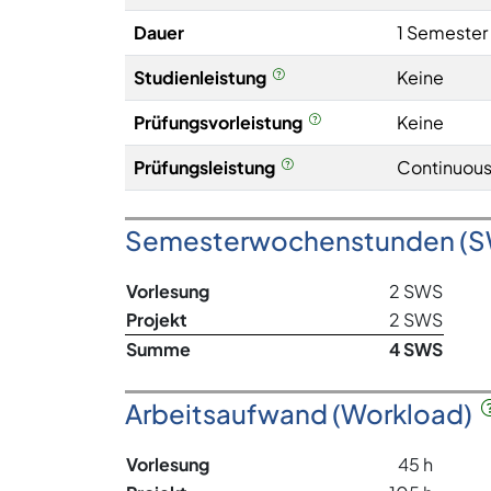
Dauer
1 Semester
Studienleistung
Keine
Prüfungsvorleistung
Keine
Prüfungsleistung
Continuous
Semesterwochenstunden (
Vorlesung
2 SWS
Projekt
2 SWS
Summe
4 SWS
Arbeitsaufwand (Workload)
Vorlesung
45 h