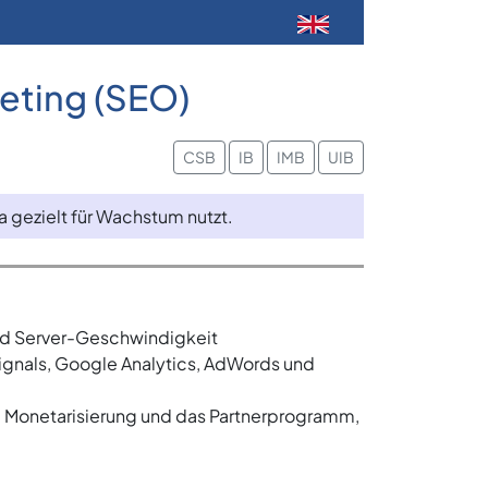
eting (SEO)
CSB
IB
IMB
UIB
 gezielt für Wachstum nutzt.
und Server-Geschwindigkeit
ignals, Google Analytics, AdWords und
n, Monetarisierung und das Partnerprogramm,