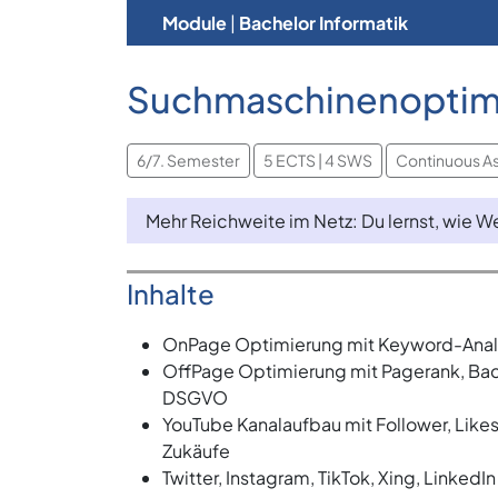
Module
|
Bachelor Informatik
Suchmaschinenoptimi
6/7. Semester
5 ECTS | 4 SWS
Continuous A
Mehr Reichweite im Netz: Du lernst, wie 
Inhalte
OnPage Optimierung mit Keyword-Analyse
OffPage Optimierung mit Pagerank, Back
DSGVO
YouTube Kanalaufbau mit Follower, Like
Zukäufe
Twitter, Instagram, TikTok, Xing, LinkedI