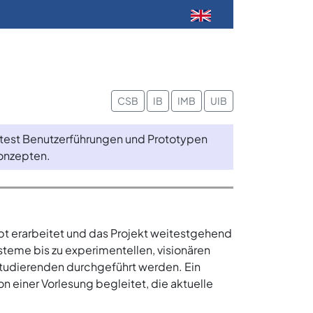
CSB
IB
IMB
UIB
altest Benutzerführungen und Prototypen
Konzepten.
pt erarbeitet und das Projekt weitestgehend
steme bis zu experimentellen, visionären
-Studierenden durchgeführt werden. Ein
on einer Vorlesung begleitet, die aktuelle