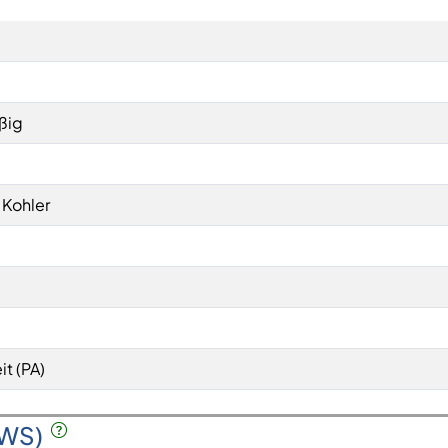
ßig
n Kohler
it (PA)
SWS)