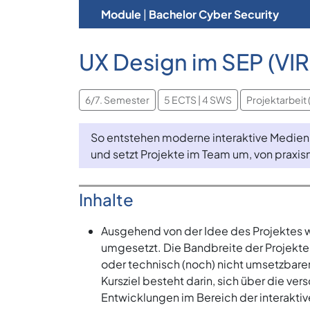
Module
|
Bachelor Cyber Security
UX Design im SEP (VI
6/7. Semester
5 ECTS | 4 SWS
Projektarbeit 
So entstehen moderne interaktive Medien:
und setzt Projekte im Team um, von praxi
Inhalte
Ausgehend von der Idee des Projektes w
umgesetzt. Die Bandbreite der Projekte 
oder technisch (noch) nicht umsetzbarer
Kursziel besteht darin, sich über die ve
Entwicklungen im Bereich der interaktive