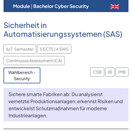
Module
|
Bachelor Cyber Security
Sicherheit in
Automatisierungssystemen (SAS)
6/7. Semester
5 ECTS | 4 SWS
Continuous Assessment (CA)
CSB
IB
IMB
Wahlbereich –
Security
Sichere smarte Fabriken ab: Du analysierst
vernetzte Produktionsanlagen, erkennst Risiken und
entwickelst Schutzmaßnahmen für moderne
Industrieanlagen.