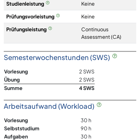
Studienleistung
Keine
Prüfungsvorleistung
Keine
Prüfungsleistung
Continuous
Assessment (CA)
Semesterwochenstunden (SWS)
Vorlesung
2 SWS
Übung
2 SWS
Summe
4 SWS
Arbeitsaufwand (Workload)
Vorlesung
30 h
Selbststudium
90 h
Aufgaben
30 h